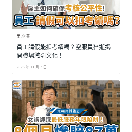
愛.企業
員工請假能扣考績嗎？空服員猝逝揭
開職場懲罰文化！
2025 年 11 月 7 日