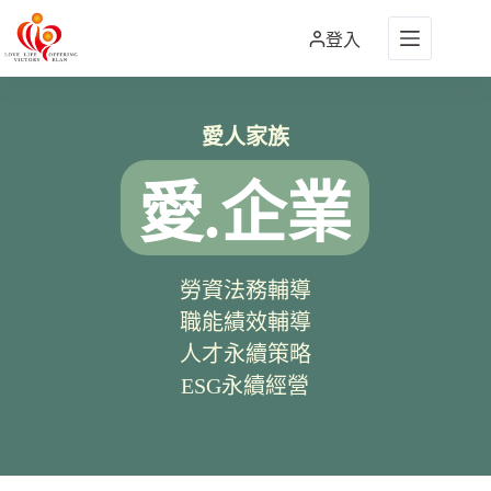
跳
至
登入
主
要
內
愛人家族
容
愛.企業
勞資法務輔導
職能績效輔導
人才永續策略
ESG永續經營