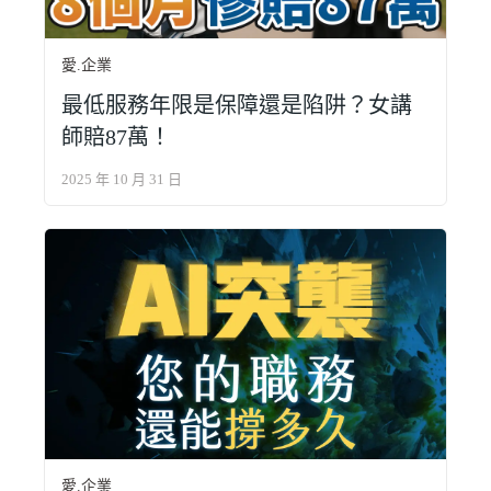
愛.企業
最低服務年限是保障還是陷阱？女講
師賠87萬！
2025 年 10 月 31 日
愛.企業