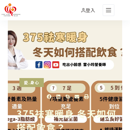
登入
愛.身心
375祛寒暖身 冬天如何
搭配飲食？