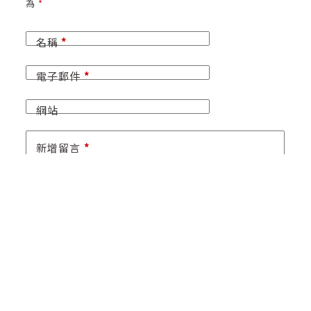
為
*
名稱
*
電子郵件
*
網站
新增留言
*
將我的姓名、電子郵件和網站保存在此瀏覽器
中，以便下次留言時使用。