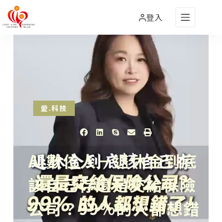
登入
愛.科技
AI數位人－退休金到底
該自己存還是交給保險
公司？99%的人都想錯