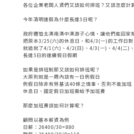
各位企業老闆人資們又該如何排班？又該怎麼計
今年清明連假為什麼長達5日呢？
政府體恤北漂南漂中漂游子心情，讓他們能回家
把原本3/25(六)的休息日，和4/3(一)的工作日
就造就了4/1(六)、4/2(日)、4/3(一)、4/4(二)、
長達5日的連續假日假期
如果是排班制那又該如何排班呢？
大原則就是一周內該有一日例假日
例假日除非有勞基法40條之情事，否則不能加班
休息日、國定假日加班需給予加班費
那麼加班費該如何計算呢？
顧問以基本薪資為例
日薪：26400/30=880
時薪：26400/30/8=110