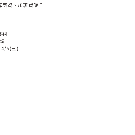
算薪資、加班費呢？
祭祖
對調
4/5(三)