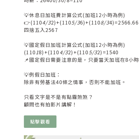
💡休息日加班費計算公式(加班12小時為例)
👉(110
4/3
2)+(110
5/3
6)+(110
8/3
4)=2566.66
四捨五入2567
💡國定假日加班計算公式(加班12小時為例)
(110
1
8)+(110
4/3
2)+(110
5/3
2)=1540
📌國定假日需要注意的是，只要當天加班在8小
💡例假日加班：
除非有勞基法40條之情事，否則不能加班。
只看文字是不是有點霧煞煞？
顧問也有拍影片講解！
點擊觀看