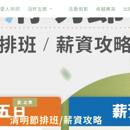
愛人快訊
活好生態
活動剪影
卓越菁英
出
愛.企業
清明節排班/薪資攻略