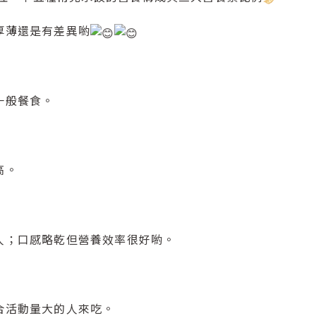
厚薄還是有差異喲
一般餐食。
高。
人；口感略乾但營養效率很好喲。
合活動量大的人來吃。