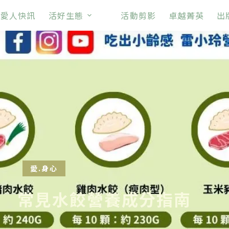
愛人快訊
活好生態
活動剪影
卓越菁英
出
愛.身心
常見水餃營養成分指南