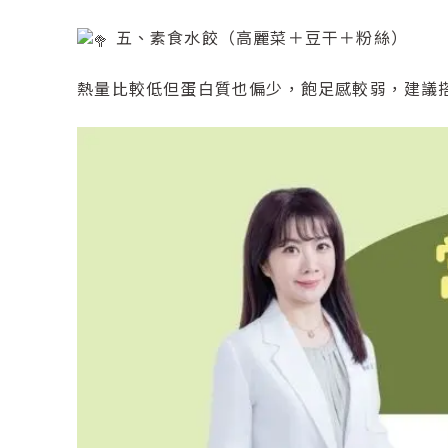
五、素食水餃（高麗菜＋豆干＋粉絲）
熱量比較低但蛋白質也偏少，飽足感較弱，建議