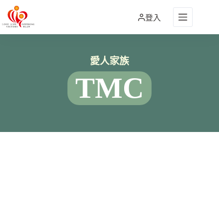
跳
至
登入
主
要
內
愛人家族
容
TMC