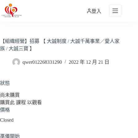
跳
至
登入
主
要
內
容
【組織經營】招募 【 大誠制度 / 大誠千萬事業／愛人家
族 / 大誠三寶 】
qwer012268331290
2022 年 12 月 21 日
狀態
尚未購買
購買此 課程 以觀看
價格
Closed
準備開始