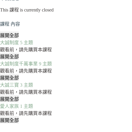
This 課程 is currently closed
課程 內容
展開全部
章
大誠制度
5 主題
節
觀看前，請先購買本課程
展開全部
大
大誠制度千萬事業
9 主題
誠
觀看前，請先購買本課程
制
展開全部
度
大
大誠三寶
3 主題
誠
觀看前，請先購買本課程
制
展開全部
度
大
愛人家族
1 主題
千
誠
觀看前，請先購買本課程
萬
三
展開全部
事
寶
愛