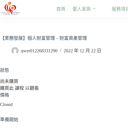
跳
首頁
愛人家族
服務項
至
主
要
內
容
【業務發展】個人財富管理 – 財富資產管理
qwer012268331290
2022 年 12 月 22 日
狀態
尚未購買
購買此 課程 以觀看
價格
Closed
準備開始