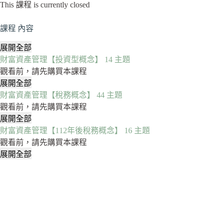
This 課程 is currently closed
課程 內容
展開全部
章
財富資產管理【投資型概念】
14 主題
節
觀看前，請先購買本課程
展開全部
財
財富資產管理【稅務概念】
44 主題
富
觀看前，請先購買本課程
資
展開全部
產
財
財富資產管理【112年後稅務概念】
16 主題
管
富
觀看前，請先購買本課程
理
資
展開全部
【投
產
財
資
管
富
型
理
資
概
【稅
產
念】
務
管