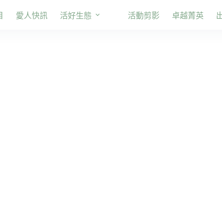
目
愛人快訊
活好生態
活動剪影
卓越菁英