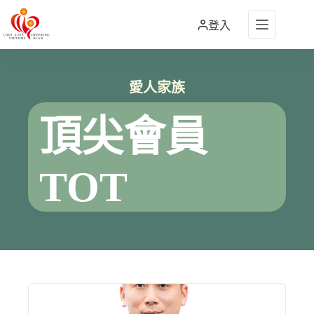
跳
至
登入
主
要
內
愛人家族
容
頂尖會員
TOT