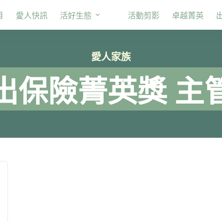
目
愛人快訊
活好生態
活動剪影
卓越菁英
愛人家族
出保險菁英獎 主