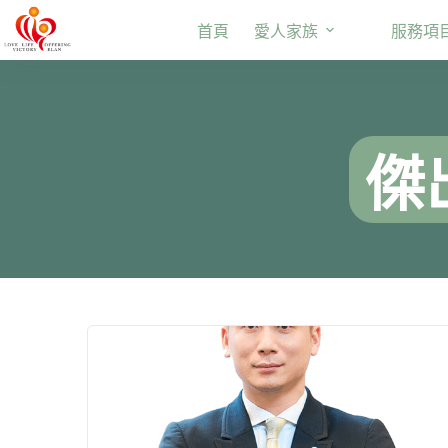
跳
首頁
愛人家族
服務項
至
主
要
內
容
傑