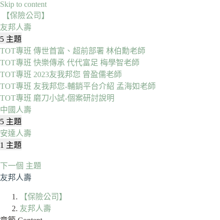
Skip to content
【保險公司】
友邦人壽
收
友
5 主題
起
邦
TOT專班 傳世首富、超前部署 林伯勳老師
全
人
TOT專班 快樂傳承 代代富足 梅學智老師
部
壽
TOT專班 2023友我邦您 曾盈儒老師
TOT專班 友我邦您-輔銷平台介紹 孟海如老師
TOT專班 磨刀小試-個案研討說明
中國人壽
展
中
5 主題
開
國
安達人壽
全
人
展
安
1 主題
部
壽
開
達
下一個 主題
全
人
友邦人壽
部
壽
【保險公司】
友邦人壽